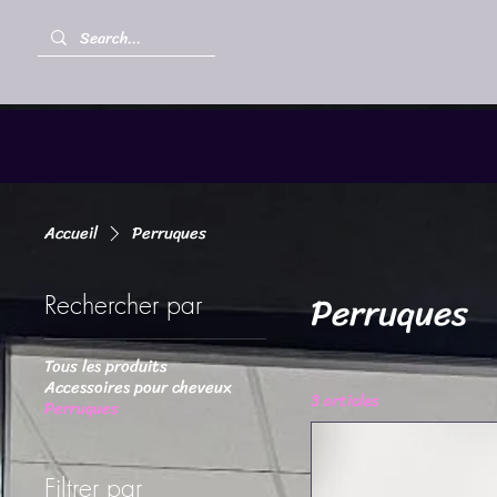
Accueil
Perruques
Perruques
Rechercher par
Tous les produits
Accessoires pour cheveux
3 articles
Perruques
Filtrer par