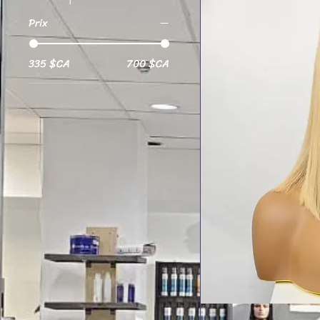
Prix
335 $CA
700 $CA